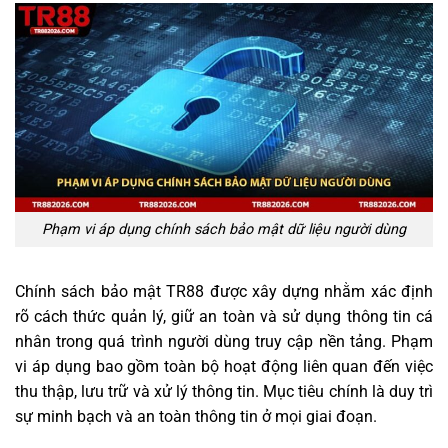
Phạm vi áp dụng chính sách bảo mật dữ liệu người dùng
Chính sách bảo mật TR88 được xây dựng nhằm xác định
rõ cách thức quản lý, giữ an toàn và sử dụng thông tin cá
nhân trong quá trình người dùng truy cập nền tảng. Phạm
vi áp dụng bao gồm toàn bộ hoạt động liên quan đến việc
thu thập, lưu trữ và xử lý thông tin. Mục tiêu chính là duy trì
sự minh bạch và an toàn thông tin ở mọi giai đoạn.