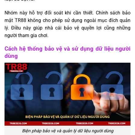
Nhóm này hỗ trợ đối soát khi cần thiết. Chính sách bảo
mật TR88 không cho phép sử dụng ngoài mục đích quản
lý. Điều này giúp nhà cái bảo vệ quyền lợi cũng những
người tham gia chơi.
Cách hệ thống bảo vệ và sử dụng dữ liệu người
dùng
Biện pháp bảo vệ và quản lý dữ liệu người dùng