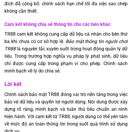
đích đã công bố. chính sách hạn chế tối đa việc sao chép
không cần thiết.
Cam kết không chia sẻ thông tin cho các bên khác
TR88 cam kết không cung cấp dữ liệu cá nhân cho bên thứ
ba khi chưa có cơ sở hợp lệ.
Bảo mật thông tin người chơi
TR88
là nguyên tắc xuyên suốt trong hoạt động quản lý dữ
liệu. Trong trường hợp nghĩa vụ pháp lý phát sinh, dữ liệu
chỉ được cung cấp trong phạm vi cho phép. Chính sách
minh bạch về lý do chia sẻ.
Lời kết
Chính sách bảo mật TR88 đóng vai trò nền tảng trong việc
bảo vệ dữ liệu và quyền lợi người dùng. Nội dung được xây
dựng rõ ràng, minh bạch và tuân thủ tiêu chuẩn an ninh
hiện hành. Với cam kết từ TR88, người dùng có thể yên tâm
về mức độ an toàn thông tin trong suốt quá trình sử dụng
dịch vụ.