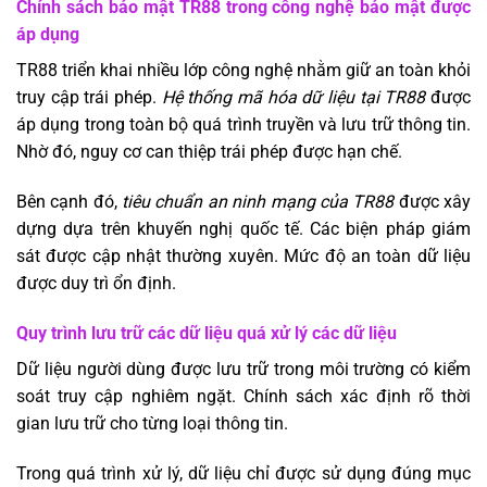
Chính sách bảo mật TR88 trong công nghệ bảo mật được
áp dụng
TR88 triển khai nhiều lớp công nghệ nhằm giữ an toàn khỏi
truy cập trái phép.
Hệ thống mã hóa dữ liệu tại TR88
được
áp dụng trong toàn bộ quá trình truyền và lưu trữ thông tin.
Nhờ đó, nguy cơ can thiệp trái phép được hạn chế.
Bên cạnh đó,
tiêu chuẩn an ninh mạng của TR88
được xây
dựng dựa trên khuyến nghị quốc tế. Các biện pháp giám
sát được cập nhật thường xuyên. Mức độ an toàn dữ liệu
được duy trì ổn định.
Quy trình lưu trữ các dữ liệu quá xử lý các dữ liệu
Dữ liệu người dùng được lưu trữ trong môi trường có kiểm
soát truy cập nghiêm ngặt. Chính sách xác định rõ thời
gian lưu trữ cho từng loại thông tin.
Trong quá trình xử lý, dữ liệu chỉ được sử dụng đúng mục