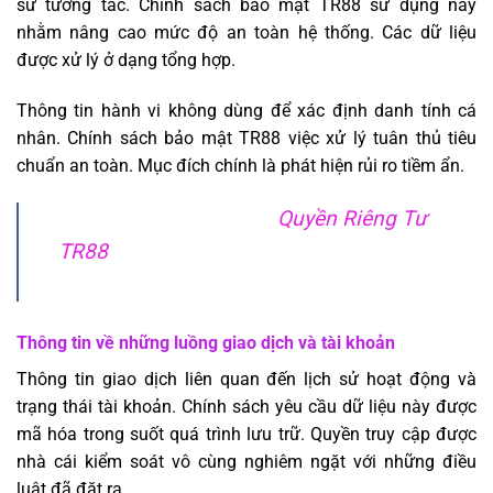
sử tương tác. Chính sách bảo mật TR88 sử dụng này
nhằm nâng cao mức độ an toàn hệ thống. Các dữ liệu
được xử lý ở dạng tổng hợp.
Thông tin hành vi không dùng để xác định danh tính cá
nhân. Chính sách bảo mật TR88 việc xử lý tuân thủ tiêu
chuẩn an toàn. Mục đích chính là phát hiện rủi ro tiềm ẩn.
Cùng mình đi tiếp nha:
Quyền Riêng Tư
TR88
– Tôn Trọng Và Bảo Vệ 100% Dữ
Liệu
Thông tin về những luồng giao dịch và tài khoản
Thông tin giao dịch liên quan đến lịch sử hoạt động và
trạng thái tài khoản. Chính sách yêu cầu dữ liệu này được
mã hóa trong suốt quá trình lưu trữ. Quyền truy cập được
nhà cái kiểm soát vô cùng nghiêm ngặt với những điều
luật đã đặt ra.