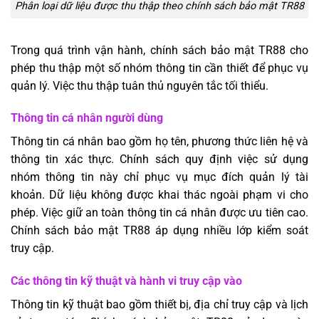
Phân loại dữ liệu được thu thập theo chính sách bảo mật TR88
Trong quá trình vận hành, chính sách bảo mật TR88 cho
phép thu thập một số nhóm thông tin cần thiết để phục vụ
quản lý. Việc thu thập tuân thủ nguyên tắc tối thiểu.
Thông tin cá nhân người dùng
Thông tin cá nhân bao gồm họ tên, phương thức liên hệ và
thông tin xác thực. Chính sách quy định việc sử dụng
nhóm thông tin này chỉ phục vụ mục đích quản lý tài
khoản. Dữ liệu không được khai thác ngoài phạm vi cho
phép. Việc giữ an toàn thông tin cá nhân được ưu tiên cao.
Chính sách bảo mật TR88 áp dụng nhiều lớp kiểm soát
truy cập.
Các thông tin kỹ thuật và hành vi truy cập vào
Thông tin kỹ thuật bao gồm thiết bị, địa chỉ truy cập và lịch