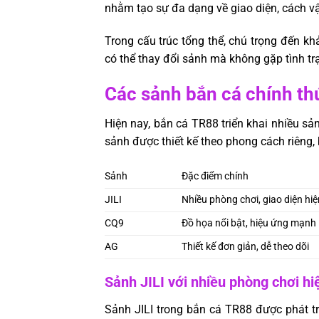
nhằm tạo sự đa dạng về giao diện, cách vận
Trong cấu trúc tổng thể, chú trọng đến k
có thể thay đổi sảnh mà không gặp tình tr
Các sảnh bắn cá chính th
Hiện nay, bắn cá TR88 triển khai nhiều s
sảnh được thiết kế theo phong cách riêng, 
Sảnh
Đặc điểm chính
JILI
Nhiều phòng chơi, giao diện hiệ
CQ9
Đồ họa nổi bật, hiệu ứng mạnh
AG
Thiết kế đơn giản, dễ theo dõi
Sảnh JILI với nhiều phòng chơi hi
Sảnh JILI trong bắn cá TR88 được phát t