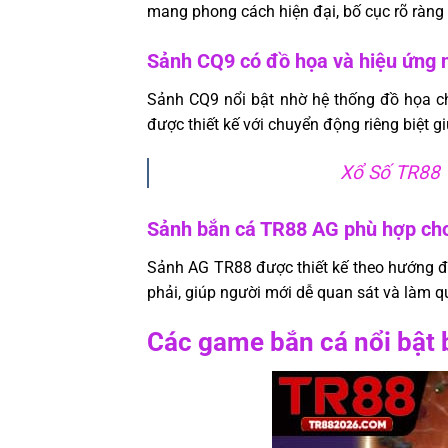
mang phong cách hiện đại, bố cục rõ ràng 
Sảnh CQ9 có đồ họa và hiệu ứng n
Sảnh CQ9 nổi bật nhờ hệ thống đồ họa ch
được thiết kế với chuyển động riêng biệt g
Tham khảo thêm:
Xổ Số TR88
Sảnh bắn cá TR88 AG phù hợp cho
Sảnh AG TR88 được thiết kế theo hướng đơn 
phải, giúp người mới dễ quan sát và làm q
Các game bắn cá nổi bật 