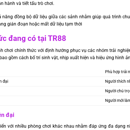
 hành và tiết tấu trò chơi.
hả năng đồng bộ dữ liệu giữa các sảnh nhằm giúp quá trình chu
ạng gián đoạn hoặc mất dữ liệu tạm thời
ức đang có tại TR88
ảnh chơi chính thức với định hướng phục vụ các nhóm trải nghi
bao gồm cách bố trí sinh vật, nhịp xuất hiện và hiệu ứng hình ả
Phù hợp trải 
n đại
Người thích n
Người chú tr
Người mới là
ện đại
riển với nhiều phòng chơi khác nhau nhằm đáp ứng đa dạng nh