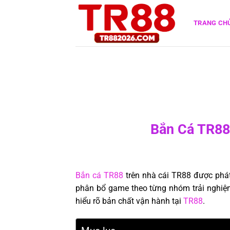
Bỏ
qua
TRANG CH
nội
dung
HOME
»
BẮN CÁ TR88 – HỆ THỐNG SẢNH BẮN CÁ
Bắn Cá TR88
Bắn cá TR88
trên nhà cái TR88 được phát 
phân bổ game theo từng nhóm trải nghiệm 
hiểu rõ bản chất vận hành tại
TR88
.